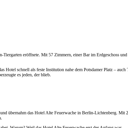
lin-Tiergarten eröffnete. Mit 57 Zimmern, einer Bar im Erdgeschoss u
das Hotel schnell als feste Institution nahe dem Potsdamer Platz – auch
rzeugte es jeden, der blieb.
rs und übernahm das Hotel Alte Feuerwache in Berlin-Lichtenberg. Mit
n.
abei. Warum? Weil das Hotel Alte Feuerwache erst der Anfang war.