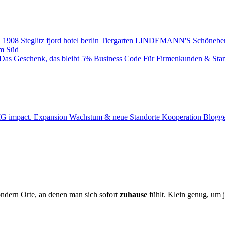
 1908
Steglitz
fjord hotel berlin
Tiergarten
LINDEMANN'S
Schönebe
m Süd
Das Geschenk, das bleibt
5% Business Code
Für Firmenkunden & Sta
BIG impact.
Expansion
Wachstum & neue Standorte
Kooperation
Blogge
ondern Orte, an denen man sich sofort
zuhause
fühlt. Klein genug, um 