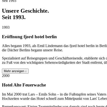
Seit 1993
Unsere Geschichte.
Seit 1993.
1993
Eröffnung fjord hotel berlin
Alles begann 1993, als Emil Lindemann das fjord hotel berlin in Ber
die Dächer Berlins begann unsere Reise.
Spezialisiert auf Reisegruppen und Geschäftsreisende, etablierte sich 
zu Fuß von den wichtigsten Sehenswürdigkeiten der Stadt entfernt, übe
Mehr anzeigen ↓
2000
Hotel Alte Feuerwache
Im Mai 2000 trat Lars – Emils Sohn – in die Fußstapfen seines Vate
Hochzeiten wurde das Hotel schnell zum Mittelpunkt von Lars' Lebe
Bemerkenswert: Einige Teammitglieder von damals sind noch heute d