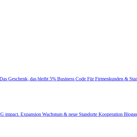
Das Geschenk, das bleibt
5% Business Code
Für Firmenkunden & Sta
BIG impact.
Expansion
Wachstum & neue Standorte
Kooperation
Blogge