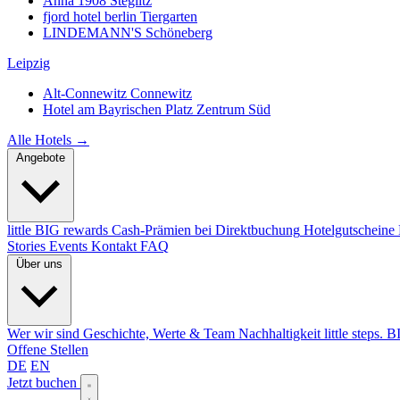
Anna 1908
Steglitz
fjord hotel berlin
Tiergarten
LINDEMANN'S
Schöneberg
Leipzig
Alt-Connewitz
Connewitz
Hotel am Bayrischen Platz
Zentrum Süd
Alle Hotels →
Angebote
little BIG rewards
Cash-Prämien bei Direktbuchung
Hotelgutscheine
Stories
Events
Kontakt
FAQ
Über uns
Wer wir sind
Geschichte, Werte & Team
Nachhaltigkeit
little steps. 
Offene Stellen
DE
EN
Jetzt buchen