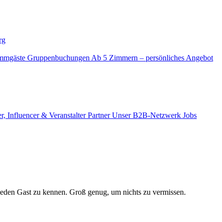
rg
mmgäste
Gruppenbuchungen
Ab 5 Zimmern – persönliches Angebot
r, Influencer & Veranstalter
Partner
Unser B2B-Netzwerk
Jobs
jeden Gast zu kennen. Groß genug, um nichts zu vermissen.