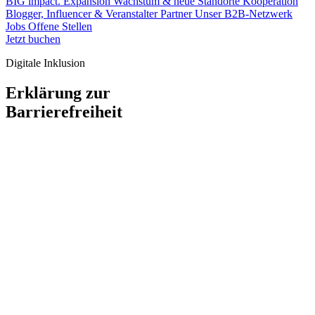
BIG impact.
Expansion
Wachstum & neue Standorte
Kooperation
Blogger, Influencer & Veranstalter
Partner
Unser B2B-Netzwerk
Jobs
Offene Stellen
Jetzt buchen
Digitale Inklusion
Erklärung zur
Barrierefreiheit