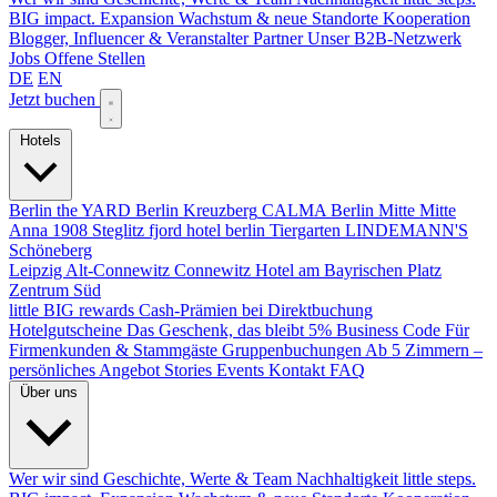
BIG impact.
Expansion
Wachstum & neue Standorte
Kooperation
Blogger, Influencer & Veranstalter
Partner
Unser B2B-Netzwerk
Jobs
Offene Stellen
DE
EN
Jetzt buchen
Hotels
Berlin
the YARD Berlin
Kreuzberg
CALMA Berlin Mitte
Mitte
Anna 1908
Steglitz
fjord hotel berlin
Tiergarten
LINDEMANN'S
Schöneberg
Leipzig
Alt-Connewitz
Connewitz
Hotel am Bayrischen Platz
Zentrum Süd
little BIG rewards
Cash-Prämien bei Direktbuchung
Hotelgutscheine
Das Geschenk, das bleibt
5% Business Code
Für
Firmenkunden & Stammgäste
Gruppenbuchungen
Ab 5 Zimmern –
persönliches Angebot
Stories
Events
Kontakt
FAQ
Über uns
Wer wir sind
Geschichte, Werte & Team
Nachhaltigkeit
little steps.