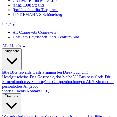
CALMA Berlin Mitte
Mitte
Anna 1908
Steglitz
fjord hotel berlin
Tiergarten
LINDEMANN'S
Schöneberg
Leipzig
Alt-Connewitz
Connewitz
Hotel am Bayrischen Platz
Zentrum Süd
Alle Hotels →
Angebote
little BIG rewards
Cash-Prämien bei Direktbuchung
Hotelgutscheine
Das Geschenk, das bleibt
5% Business Code
Für
Firmenkunden & Stammgäste
Gruppenbuchungen
Ab 5 Zimmern –
persönliches Angebot
Stories
Events
Kontakt
FAQ
Über uns
Wer wir sind
Geschichte, Werte & Team
Nachhaltigkeit
little steps.