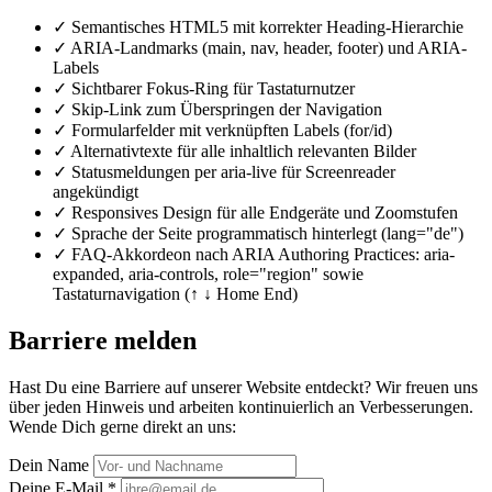
✓
Semantisches HTML5 mit korrekter Heading-Hierarchie
✓
ARIA-Landmarks (main, nav, header, footer) und ARIA-
Labels
✓
Sichtbarer Fokus-Ring für Tastaturnutzer
✓
Skip-Link zum Überspringen der Navigation
✓
Formularfelder mit verknüpften Labels (for/id)
✓
Alternativtexte für alle inhaltlich relevanten Bilder
✓
Statusmeldungen per aria-live für Screenreader
angekündigt
✓
Responsives Design für alle Endgeräte und Zoomstufen
✓
Sprache der Seite programmatisch hinterlegt (lang="de")
✓
FAQ-Akkordeon nach ARIA Authoring Practices: aria-
expanded, aria-controls, role="region" sowie
Tastaturnavigation (↑ ↓ Home End)
Barriere melden
Hast Du eine Barriere auf unserer Website entdeckt? Wir freuen uns
über jeden Hinweis und arbeiten kontinuierlich an Verbesserungen.
Wende Dich gerne direkt an uns:
Dein Name
Deine E-Mail *