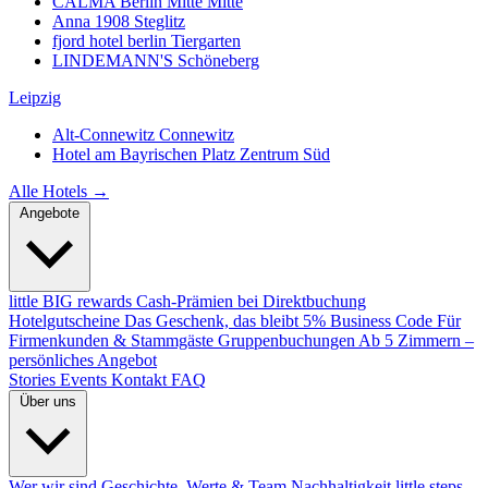
CALMA Berlin Mitte
Mitte
Anna 1908
Steglitz
fjord hotel berlin
Tiergarten
LINDEMANN'S
Schöneberg
Leipzig
Alt-Connewitz
Connewitz
Hotel am Bayrischen Platz
Zentrum Süd
Alle Hotels →
Angebote
little BIG rewards
Cash-Prämien bei Direktbuchung
Hotelgutscheine
Das Geschenk, das bleibt
5% Business Code
Für
Firmenkunden & Stammgäste
Gruppenbuchungen
Ab 5 Zimmern –
persönliches Angebot
Stories
Events
Kontakt
FAQ
Über uns
Wer wir sind
Geschichte, Werte & Team
Nachhaltigkeit
little steps.