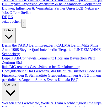
BIG impact.
Expansion
Wachstum & neue Standorte
Kooperation
Blogger, Influencer & Veranstalter
Partner
Unser B2B-Netzwerk
Jobs
Offene Stellen
DE
EN
Jetzt buchen
Hotels
Berlin
the YARD Berlin
Kreuzberg
CALMA Berlin Mitte
Mitte
Anna 1908
Steglitz
fjord hotel berlin
Tiergarten
LINDEMANN'S
Schöneberg
Leipzig
Alt-Connewitz
Connewitz
Hotel am Bayrischen Platz
Zentrum Süd
little BIG rewards
Cash-Prämien bei Direktbuchung
Hotelgutscheine
Das Geschenk, das bleibt
5% Business Code
Für
Firmenkunden & Stammgäste
Gruppenbuchungen
Ab 5 Zimmern –
persönliches Angebot
Stories
Events
Kontakt
FAQ
Über uns
Wer wir sind
Geschichte, Werte & Team
Nachhaltigkeit
little steps.