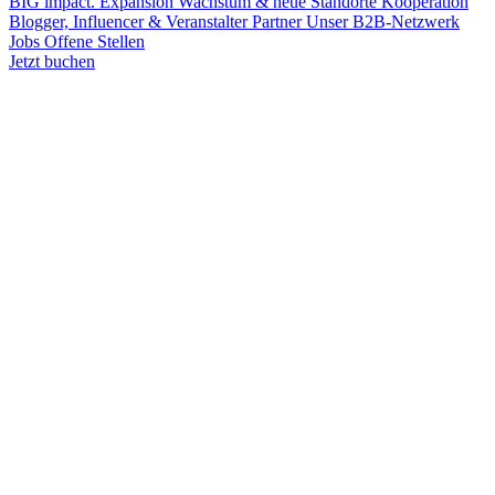
BIG impact.
Expansion
Wachstum & neue Standorte
Kooperation
Blogger, Influencer & Veranstalter
Partner
Unser B2B-Netzwerk
Jobs
Offene Stellen
Jetzt buchen