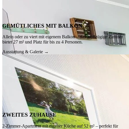
GEMÜTLICHES MIT BALKON
Allein oder zu viert mit eigenem Balkon – das großzügige Zimmer
bietet 27 m² und Platz für bis zu 4 Personen.
Ausstattung & Galerie →
ca. 24 m²
· max. 4
Details anzeigen
ZWEITES ZUHAUSE
2-Zimmer-Apartment mit eigener Küche auf 52 m² – perfekt für