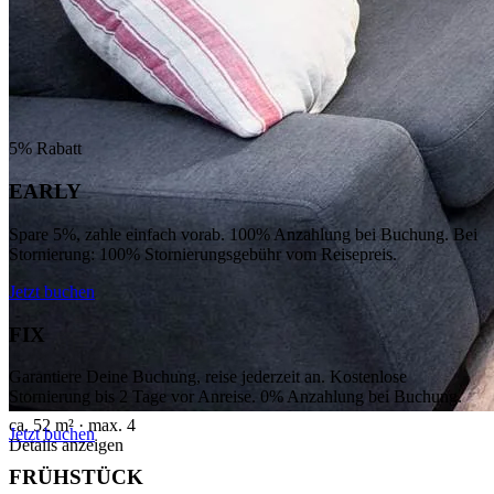
5% Rabatt
EARLY
Spare 5%, zahle einfach vorab. 100% Anzahlung bei Buchung. Bei
Stornierung: 100% Stornierungsgebühr vom Reisepreis.
Jetzt buchen
FIX
Garantiere Deine Buchung, reise jederzeit an. Kostenlose
Stornierung bis 2 Tage vor Anreise. 0% Anzahlung bei Buchung.
ca. 52 m²
· max. 4
Jetzt buchen
Details anzeigen
FRÜHSTÜCK