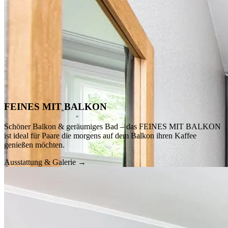
ca. 12 m²
· max. 2
Details anzeigen
FEINES MIT BALKON
Schöner Balkon & geräumiges Bad – das FEINES MIT BALKON
ist ideal für Paare die morgens auf dem Balkon ihren Kaffee
genießen möchten.
Ausstattung & Galerie →
ca. 18 m²
· max. 2
Details anzeigen