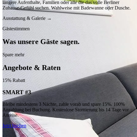
längere Aufenthalte, Familien oder alle die das volle Berliner
Zuhause-Gefühl suchen. Wahlweise mit Badewanne oder Dusche.
Ausstattung & Galerie →
Gästestimmen
Was unsere Gäste sagen.
Spare mehr
ca. 20 m²
· max. 2
Details anzeigen
Angebote & Raten
15% Rabatt
SMART #3
Bleibe mindestens 3 Nächte, zahle vorab und spare 15%. 100%
Anzahlung bei Buchung. Kostenlose Stornierung bis 14 Tage vor
Anreise.
Jetzt buchen
ca. 27 m²
· max. 4
Details anzeigen