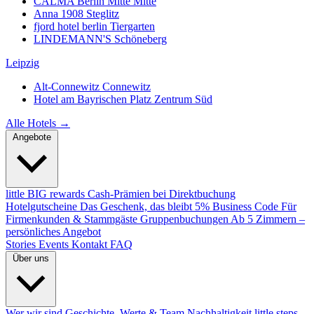
CALMA Berlin Mitte
Mitte
Anna 1908
Steglitz
fjord hotel berlin
Tiergarten
LINDEMANN'S
Schöneberg
Leipzig
Alt-Connewitz
Connewitz
Hotel am Bayrischen Platz
Zentrum Süd
Alle Hotels →
Angebote
little BIG rewards
Cash-Prämien bei Direktbuchung
Hotelgutscheine
Das Geschenk, das bleibt
5% Business Code
Für
Firmenkunden & Stammgäste
Gruppenbuchungen
Ab 5 Zimmern –
persönliches Angebot
Stories
Events
Kontakt
FAQ
Über uns
Wer wir sind
Geschichte, Werte & Team
Nachhaltigkeit
little steps.