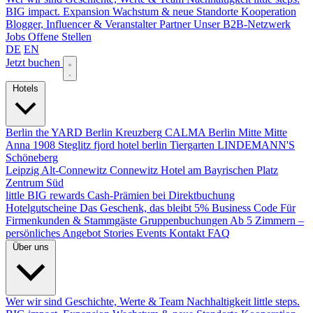
BIG impact.
Expansion
Wachstum & neue Standorte
Kooperation
Blogger, Influencer & Veranstalter
Partner
Unser B2B-Netzwerk
Jobs
Offene Stellen
DE
EN
Jetzt buchen
Hotels
Berlin
the YARD Berlin
Kreuzberg
CALMA Berlin Mitte
Mitte
Anna 1908
Steglitz
fjord hotel berlin
Tiergarten
LINDEMANN'S
Schöneberg
Leipzig
Alt-Connewitz
Connewitz
Hotel am Bayrischen Platz
Zentrum Süd
little BIG rewards
Cash-Prämien bei Direktbuchung
Hotelgutscheine
Das Geschenk, das bleibt
5% Business Code
Für
Firmenkunden & Stammgäste
Gruppenbuchungen
Ab 5 Zimmern –
persönliches Angebot
Stories
Events
Kontakt
FAQ
Über uns
Wer wir sind
Geschichte, Werte & Team
Nachhaltigkeit
little steps.