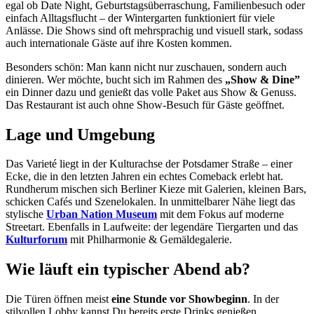
egal ob Date Night, Geburtstagsüberraschung, Familienbesuch oder
einfach Alltagsflucht – der Wintergarten funktioniert für viele
Anlässe. Die Shows sind oft mehrsprachig und visuell stark, sodass
auch internationale Gäste auf ihre Kosten kommen.
Besonders schön: Man kann nicht nur zuschauen, sondern auch
dinieren. Wer möchte, bucht sich im Rahmen des
„Show & Dine”
ein Dinner dazu und genießt das volle Paket aus Show & Genuss.
Das Restaurant ist auch ohne Show-Besuch für Gäste geöffnet.
Lage und Umgebung
Das Varieté liegt in der Kulturachse der Potsdamer Straße – einer
Ecke, die in den letzten Jahren ein echtes Comeback erlebt hat.
Rundherum mischen sich Berliner Kieze mit Galerien, kleinen Bars,
schicken Cafés und Szenelokalen. In unmittelbarer Nähe liegt das
stylische
Urban Nation Museum
mit dem Fokus auf moderne
Streetart. Ebenfalls in Laufweite: der legendäre Tiergarten und das
Kulturforum
mit Philharmonie & Gemäldegalerie.
Wie läuft ein typischer Abend ab?
Die Türen öffnen meist
eine Stunde vor Showbeginn
. In der
stilvollen Lobby kannst Du bereits erste Drinks genießen,