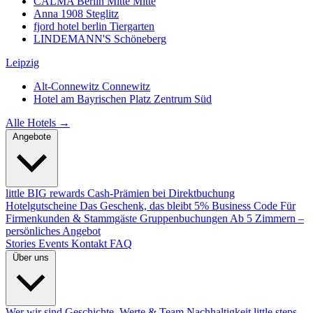
CALMA Berlin Mitte
Mitte
Anna 1908
Steglitz
fjord hotel berlin
Tiergarten
LINDEMANN'S
Schöneberg
Leipzig
Alt-Connewitz
Connewitz
Hotel am Bayrischen Platz
Zentrum Süd
Alle Hotels →
Angebote
little BIG rewards
Cash-Prämien bei Direktbuchung
Hotelgutscheine
Das Geschenk, das bleibt
5% Business Code
Für
Firmenkunden & Stammgäste
Gruppenbuchungen
Ab 5 Zimmern –
persönliches Angebot
Stories
Events
Kontakt
FAQ
Über uns
Wer wir sind
Geschichte, Werte & Team
Nachhaltigkeit
little steps.