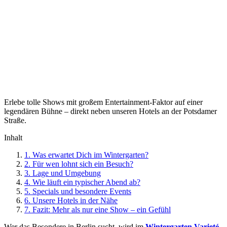
Erlebe tolle Shows mit großem Entertainment-Faktor auf einer
legendären Bühne – direkt neben unseren Hotels an der Potsdamer
Straße.
Inhalt
1.
Was erwartet Dich im Wintergarten?
2.
Für wen lohnt sich ein Besuch?
3.
Lage und Umgebung
4.
Wie läuft ein typischer Abend ab?
5.
Specials und besondere Events
6.
Unsere Hotels in der Nähe
7.
Fazit: Mehr als nur eine Show – ein Gefühl
Wer das Besondere in Berlin sucht, wird im
Wintergarten Varieté