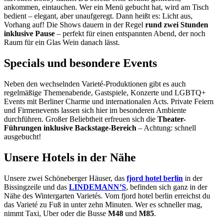
ankommen, eintauchen. Wer ein Menü gebucht hat, wird am Tisch
bedient – elegant, aber unaufgeregt. Dann heißt es: Licht aus,
Vorhang auf! Die Shows dauern in der Regel
rund zwei Stunden
inklusive Pause
– perfekt für einen entspannten Abend, der noch
Raum für ein Glas Wein danach lässt.
Specials und besondere Events
Neben den wechselnden Varieté-Produktionen gibt es auch
regelmäßige Themenabende, Gastspiele, Konzerte und LGBTQ+
Events mit Berliner Charme und internationalen Acts. Private Feiern
und Firmenevents lassen sich hier im besonderen Ambiente
durchführen. Großer Beliebtheit erfreuen sich die
Theater-
Führungen inklusive Backstage-Bereich
– Achtung: schnell
ausgebucht!
Unsere Hotels in der Nähe
Unsere zwei Schöneberger Häuser, das
fjord hotel berlin
in der
Bissingzeile und das
LINDEMANN’S
, befinden sich ganz in der
Nähe des Wintergarten Varietés. Vom fjord hotel berlin erreichst du
das Varieté zu Fuß in unter zehn Minuten. Wer es schneller mag,
nimmt Taxi, Uber oder die Busse
M48
und
M85
.