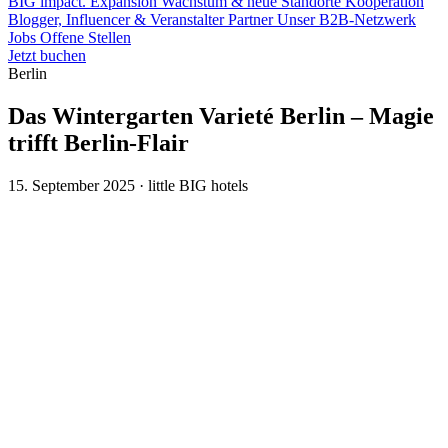
BIG impact.
Expansion
Wachstum & neue Standorte
Kooperation
Blogger, Influencer & Veranstalter
Partner
Unser B2B-Netzwerk
Jobs
Offene Stellen
Jetzt buchen
Berlin
Das Wintergarten Varieté Berlin – Magie
trifft Berlin-Flair
15. September 2025 · little BIG hotels