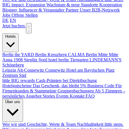
BIG impact.
Expansion
Wachstum & neue Standorte
Kooperation
Blogger, Influencer & Veranstalter
Partner
Unser B2B-Netzwerk
Jobs
Offene Stellen
DE
EN
Jetzt buchen
Hotels
Berlin
the YARD Berlin
Kreuzberg
CALMA Berlin Mitte
Mitte
Anna 1908
Steglitz
fjord hotel berlin
Tiergarten
LINDEMANN'S
Schöneberg
Leipzig
Alt-Connewitz
Connewitz
Hotel am Bayrischen Platz
Zentrum Süd
little BIG rewards
Cash-Prämien bei Direktbuchung
Hotelgutscheine
Das Geschenk, das bleibt
5% Business Code
Für
Firmenkunden & Stammgäste
Gruppenbuchungen
Ab 5 Zimmern –
persönliches Angebot
Stories
Events
Kontakt
FAQ
Über uns
Wer wir sind
Geschichte, Werte & Team
Nachhaltigkeit
little steps.