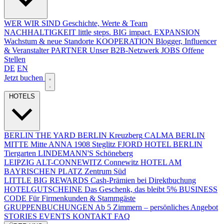
WER WIR SIND
Geschichte, Werte & Team
NACHHALTIGKEIT
little steps. BIG impact.
EXPANSION
Wachstum & neue Standorte
KOOPERATION
Blogger, Influencer
& Veranstalter
PARTNER
Unser B2B-Netzwerk
JOBS
Offene
Stellen
DE
EN
Jetzt buchen
HOTELS
BERLIN
THE YARD BERLIN
Kreuzberg
CALMA BERLIN
MITTE
Mitte
ANNA 1908
Steglitz
FJORD HOTEL BERLIN
Tiergarten
LINDEMANN'S
Schöneberg
LEIPZIG
ALT-CONNEWITZ
Connewitz
HOTEL AM
BAYRISCHEN PLATZ
Zentrum Süd
LITTLE BIG REWARDS
Cash-Prämien bei Direktbuchung
HOTELGUTSCHEINE
Das Geschenk, das bleibt
5% BUSINESS
CODE
Für Firmenkunden & Stammgäste
GRUPPENBUCHUNGEN
Ab 5 Zimmern – persönliches Angebot
STORIES
EVENTS
KONTAKT
FAQ