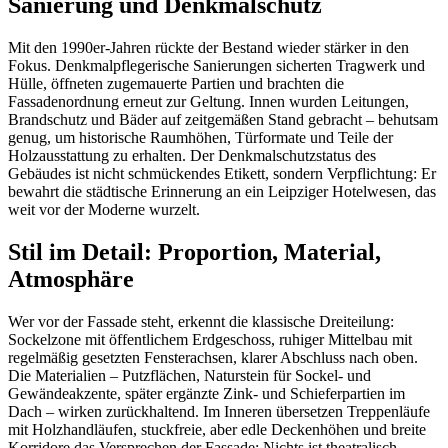
Sanierung und Denkmalschutz
Mit den 1990er-Jahren rückte der Bestand wieder stärker in den
Fokus. Denkmalpflegerische Sanierungen sicherten Tragwerk und
Hülle, öffneten zugemauerte Partien und brachten die
Fassadenordnung erneut zur Geltung. Innen wurden Leitungen,
Brandschutz und Bäder auf zeitgemäßen Stand gebracht – behutsam
genug, um historische Raumhöhen, Türformate und Teile der
Holzausstattung zu erhalten. Der Denkmalschutzstatus des
Gebäudes ist nicht schmückendes Etikett, sondern Verpflichtung: Er
bewahrt die städtische Erinnerung an ein Leipziger Hotelwesen, das
weit vor der Moderne wurzelt.
Stil im Detail: Proportion, Material,
Atmosphäre
Wer vor der Fassade steht, erkennt die klassische Dreiteilung:
Sockelzone mit öffentlichem Erdgeschoss, ruhiger Mittelbau mit
regelmäßig gesetzten Fensterachsen, klarer Abschluss nach oben.
Die Materialien – Putzflächen, Naturstein für Sockel- und
Gewändeakzente, später ergänzte Zink- und Schieferpartien im
Dach – wirken zurückhaltend. Im Inneren übersetzen Treppenläufe
mit Holzhandläufen, stuckfreie, aber edle Deckenhöhen und breite
Korridore das Versprechen der Fassade: Nichts ist theatralisch,