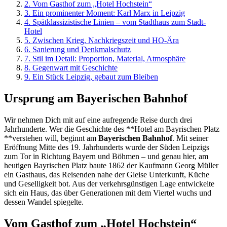
2.
Vom Gasthof zum „Hotel Hochstein“
3.
Ein prominenter Moment: Karl Marx in Leipzig
4.
Spätklassizistische Linien – vom Stadthaus zum Stadt-
Hotel
5.
Zwischen Krieg, Nachkriegszeit und HO-Ära
6.
Sanierung und Denkmalschutz
7.
Stil im Detail: Proportion, Material, Atmosphäre
8.
Gegenwart mit Geschichte
9.
Ein Stück Leipzig, gebaut zum Bleiben
Ursprung am Bayerischen Bahnhof
Wir nehmen Dich mit auf eine aufregende Reise durch drei
Jahrhunderte. Wer die Geschichte des **Hotel am Bayrischen Platz
**verstehen will, beginnt am
Bayerischen Bahnhof
. Mit seiner
Eröffnung Mitte des 19. Jahrhunderts wurde der Süden Leipzigs
zum Tor in Richtung Bayern und Böhmen – und genau hier, am
heutigen Bayrischen Platz baute 1862 der Kaufmann Georg Müller
ein Gasthaus, das Reisenden nahe der Gleise Unterkunft, Küche
und Geselligkeit bot. Aus der verkehrsgünstigen Lage entwickelte
sich ein Haus, das über Generationen mit dem Viertel wuchs und
dessen Wandel spiegelte.
Vom Gasthof zum „Hotel Hochstein“