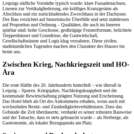
Leipzigs südliche Vorstädte typisch wurde: klare Fassadenachsen,
Lisenen zur Vertikalgliederung, ein kräftiges Kranzgesims als
Abschluss und ein zurückhaltendes Zwerchhaus in der Dachzone.
Der Bau verzichtet auf historistische Überfülle und setzt stattdessen
auf Proportion und Ordnung – Qualitäten, die auch im Inneren
spürbar sind: hohe Geschosse, großzügige Fensterformate, belichtete
Treppenhäuser und Grundrisse, die Gastwirtschaft,
Gesellschaftsräume und Logis klug verzahnen. Diese zivilen,
stadträumlichen Tugenden machen den Charakter des Hauses bis
heute aus.
Zwischen Krieg, Nachkriegszeit und HO-
Ära
Die erste Hälfte des 20. Jahrhunderts hinterließ – wie überall in
Leipzig – Spuren. Kriegsjahre, Nachkriegsknappheit und die
kommunale Bewirtschaftung prägten Nutzung und Erscheinung.
Das Hotel blieb als Ort des Ankommens erhalten, wenn auch mit
wechselnden Besitz- und Zuständigkeitsverhältnissen. Dass das
Gebäude die Zeit überdauerte, verdankt es seiner robusten Bauweise
und der Tatsache, dass es stets gebraucht wurde – als Herberge, als
Gastronomie, als lokaler Bezugspunkt am Platz.