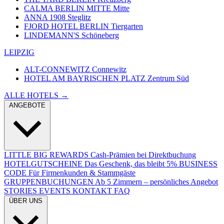
CALMA BERLIN MITTE
Mitte
ANNA 1908
Steglitz
FJORD HOTEL BERLIN
Tiergarten
LINDEMANN'S
Schöneberg
LEIPZIG
ALT-CONNEWITZ
Connewitz
HOTEL AM BAYRISCHEN PLATZ
Zentrum Süd
ALLE HOTELS →
ANGEBOTE
LITTLE BIG REWARDS
Cash-Prämien bei Direktbuchung
HOTELGUTSCHEINE
Das Geschenk, das bleibt
5% BUSINESS
CODE
Für Firmenkunden & Stammgäste
GRUPPENBUCHUNGEN
Ab 5 Zimmern – persönliches Angebot
STORIES
EVENTS
KONTAKT
FAQ
ÜBER UNS