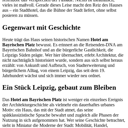
vieles ist maßvoll. Gerade dieses Leise macht den Reiz des Hauses
aus – ein Stadthotel, das die Bühne der Stadt liefert, ohne selbst
posieren zu müssen.
Gegenwart mit Geschichte
Heute trägt das Haus seinen historischen Namen
Hotel am
Bayrischen Platz
bewusst. Es erinnert an die Reisenden-DNA am
Bayerischen Bahnhof und an die bürgerliche Gastlichkeit, die
Leipzigs Süden prägte. Wer hier übernachtet, erlebt Architektur, die
nicht nachträglich historisiert wurde, sondern aus sich selbst heraus
erzählt: von Ankunft und Aufbruch, von Stadterweiterung und
bürgerlichem Alltag, von einem Leipzig, das seit dem 19.
Jahrhundert wächst und sich immer wieder neu ordnet.
Ein Stück Leipzig, gebaut zum Bleiben
Das
Hotel am Bayrischen Platz
ist weniger ein einzelnes Ereignis
der Architekturgeschichte als vielmehr ein dauerhaftes urbanes
Motiv: ein Haus, das mit der Stadt atmet, das seine
spätklassizistische Sprache bewahrt und zugleich alle Phasen der
Nutzung in sich aufgenommen hat. Wer seine Geschichte betrachtet,
sieht in Miniatur die Moderne der Stadt: Mobilität, Handel,