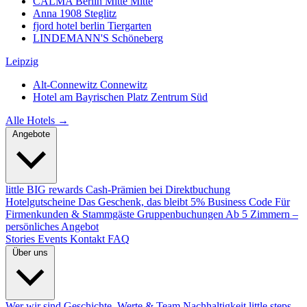
CALMA Berlin Mitte
Mitte
Anna 1908
Steglitz
fjord hotel berlin
Tiergarten
LINDEMANN'S
Schöneberg
Leipzig
Alt-Connewitz
Connewitz
Hotel am Bayrischen Platz
Zentrum Süd
Alle Hotels →
Angebote
little BIG rewards
Cash-Prämien bei Direktbuchung
Hotelgutscheine
Das Geschenk, das bleibt
5% Business Code
Für
Firmenkunden & Stammgäste
Gruppenbuchungen
Ab 5 Zimmern –
persönliches Angebot
Stories
Events
Kontakt
FAQ
Über uns
Wer wir sind
Geschichte, Werte & Team
Nachhaltigkeit
little steps.