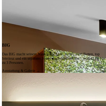
ca. 18 m²
· max. 2
Details anzeigen
BIG
Das BIG macht seinem Namen alle Ehre: 30 m², zwei Betten, top
Interieur und ein separater Sessel mit Schlaffunktion – perfekt für bis
zu 3 Personen.
Ausstattung & Galerie →