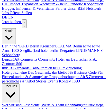
BIG impact.
Expansion
Wachstum & neue Standorte
Kooperation
Blogger, Influencer & Veranstalter
Partner
Unser B2B-Netzwerk
Jobs
Offene Stellen
DE
EN
Jetzt buchen
Hotels
Berlin
the YARD Berlin
Kreuzberg
CALMA Berlin Mitte
Mitte
Anna 1908
Steglitz
fjord hotel berlin
Tiergarten
LINDEMANN'S
Schöneberg
Leipzig
Alt-Connewitz
Connewitz
Hotel am Bayrischen Platz
Zentrum Süd
little BIG rewards
Cash-Prämien bei Direktbuchung
Hotelgutscheine
Das Geschenk, das bleibt
5% Business Code
Für
Firmenkunden & Stammgäste
Gruppenbuchungen
Ab 5 Zimmern –
persönliches Angebot
Stories
Events
Kontakt
FAQ
Über uns
Wer wir sind
Geschichte, Werte & Team
Nachhaltigkeit
little steps.