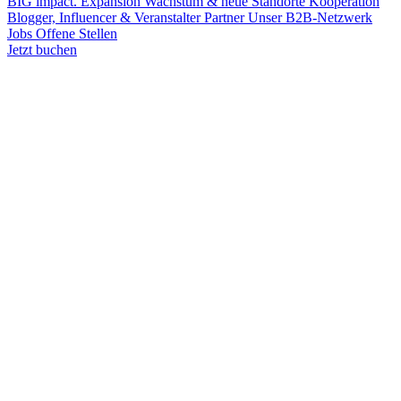
BIG impact.
Expansion
Wachstum & neue Standorte
Kooperation
Blogger, Influencer & Veranstalter
Partner
Unser B2B-Netzwerk
Jobs
Offene Stellen
Jetzt buchen