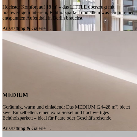
Höchster Komfort auf 18 m² – das LITTLE überzeugt mit
hochwertigem Interieur, Echtholzparkett und allem was Du für einen
entspannten Aufenthalt in Berlin brauchst.
Ausstattung & Galerie →
MEDIUM
Geräumig, warm und einladend: Das MEDIUM (24–28 m²) bietet
zwei Einzelbetten, einen extra Sessel und hochwertiges
Echtholzparkett – ideal für Paare oder Geschäftsreisende.
Ausstattung & Galerie →