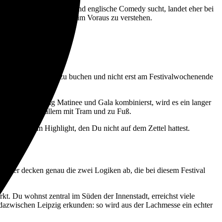
anftwut. Wer Stand-up und englische Comedy sucht, landet eher bei
 ohne das ganze Festival im Voraus zu verstehen.
 es sich, rechtzeitig zu buchen und nicht erst am Festivalwochenende
 Du am Sonntag Matinee und Gala kombinierst, wird es ein langer
stivalstadt vor allem mit Tram und zu Fuß.
r Abend zum Highlight, den Du nicht auf dem Zettel hattest.
äuser decken genau die zwei Logiken ab, die bei diesem Festival
t. Du wohnst zentral im Süden der Innenstadt, erreichst viele
dazwischen Leipzig erkunden: so wird aus der Lachmesse ein echter