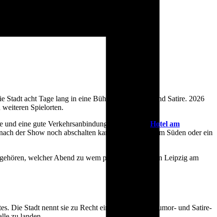
Stadt acht Tage lang in eine Bühne für Kabarett und Satire. 2026
 weiteren Spielorten.
 und eine gute Verkehrsanbindung willst. Unser
Hotel am
 nach der Show noch abschalten kannst. Für Shows im Süden oder ein
ngehören, welcher Abend zu wem passt und wo Du in Leipzig am
bstes. Die Stadt nennt sie zu Recht ein europäisches Humor- und Satire-
lle zu landen.