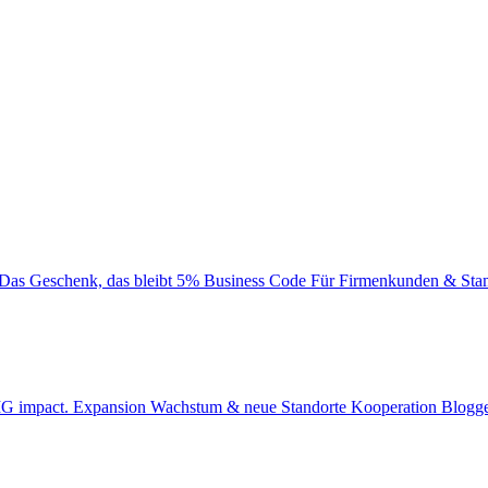
Das Geschenk, das bleibt
5% Business Code
Für Firmenkunden & Sta
BIG impact.
Expansion
Wachstum & neue Standorte
Kooperation
Blogge