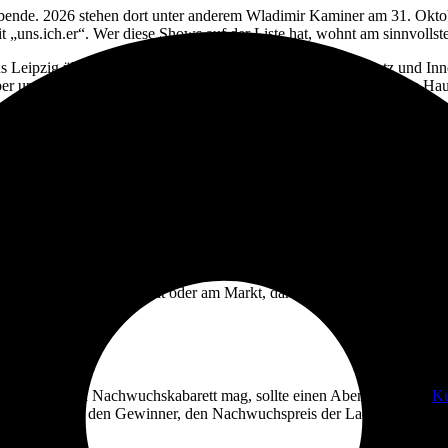
labende. 2026 stehen dort unter anderem Wladimir Kaminer am 31. Ok
uns.ich.er“. Wer diese Shows auf der Liste hat, wohnt am sinnvollste
s Leipzig über kurze Wege oder Tram Richtung Augustusplatz und Inne
per und Innenstadt ohne Umweg erreichst. Mehr zur Lage und zum Ha
cademixer in der Kupfergasse ist seit Jahren das Herzstück, hier lau
semblekabarett ins Spiel, das
Centralkabarett
am Markt ergänzt mit S
ftwut
in der Mädlerpassage, der
Kupfersaal
und das
Schauspielhaus 
äufig oder mit einer Tram-Linie voneinander entfernt. Genau hier zahlt s
n Essen in der Südvorstadt oder am Markt, danach Kabarett in der Pfe
t.
itische Satire und Nachwuchskabarett mag, sollte einen Abend mit dem
Ku
lt am Abend den Gewinner, den Nachwuchspreis der Lachmesse. Wer lie
 Sonntag.