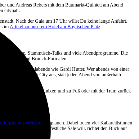
tober und Andreas Rebers mit dem Baumarkt-Quintett am Abend
n citynah.
nstadt. Nach der Gala um 17 Uhr willst Du keine lange Anfahrt,
us im
Artikel zu unserem Hotel am Bayrischen Platz
.
fen Wettbewerbe, Stammtisch-Talks und viele Abendprogramme. Die
alon-Shows und Brunch-Formaten.
Leipzig
für Spezialabende wie Gardi Hutter. Wer abends von einer
ich ein Hotel in der City aus, statt jeden Abend von außerhalb
ffermühle oder im academixer, und zu Fuß oder mit der Tram zurück
pferpfennig-Wettstreit
einplanen. Dabei treten vier Kabarettistinnen
ber große Namen und festliche Säle will, richtet den Blick auf