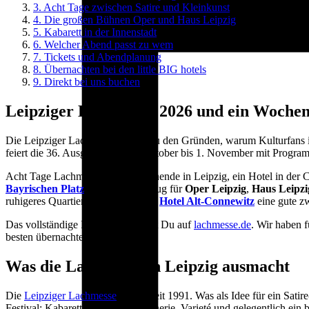
3.
Acht Tage zwischen Satire und Kleinkunst
4.
Die großen Bühnen Oper und Haus Leipzig
5.
Kabarett in der Innenstadt
6.
Welcher Abend passt zu wem
7.
Tickets und Abendplanung
8.
Übernachten bei den little BIG hotels
9.
Direkt bei uns buchen
Leipziger Lachmesse 2026 und ein Wochen
Die Leipziger Lachmesse gehört zu den Gründen, warum Kulturfans im
feiert die 36. Ausgabe vom 25. Oktober bis 1. November mit Prog
Acht Tage Lachmesse, ein Wochenende in Leipzig, ein Hotel in der
Bayrischen Platz
liegt zentral genug für
Oper Leipzig
,
Haus Leipzi
ruhigeres Quartier danach ist unser
Hotel Alt-Connewitz
eine gute zw
Das vollständige Programm findest Du auf
lachmesse.de
. Wir haben 
besten übernachtest.
Was die Lachmesse in Leipzig ausmacht
Die
Leipziger Lachmesse
gibt es seit 1991. Was als Idee für ein Satir
Festival: Kabarett, Comedy, Clownerie, Varieté und gelegentlich ein 