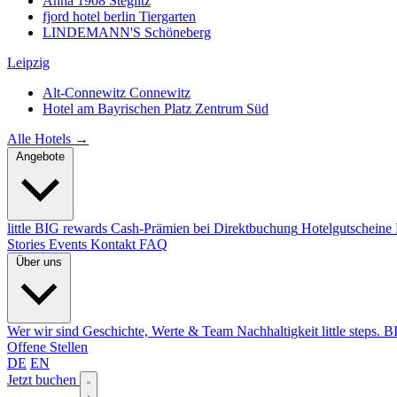
Anna 1908
Steglitz
fjord hotel berlin
Tiergarten
LINDEMANN'S
Schöneberg
Leipzig
Alt-Connewitz
Connewitz
Hotel am Bayrischen Platz
Zentrum Süd
Alle Hotels →
Angebote
little BIG rewards
Cash-Prämien bei Direktbuchung
Hotelgutscheine
Stories
Events
Kontakt
FAQ
Über uns
Wer wir sind
Geschichte, Werte & Team
Nachhaltigkeit
little steps. 
Offene Stellen
DE
EN
Jetzt buchen