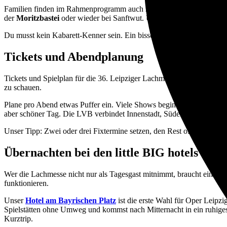
Familien finden im Rahmenprogramm auch magische und Varieté-Forma
der
Moritzbastei
oder wieder bei Sanftwut. Und wer einfach neugieri
Du musst kein Kabarett-Kenner sein. Ein bisschen Vorfreude und ein o
Tickets und Abendplanung
Tickets und Spielplan für die 36. Leipziger Lachmesse findest Du au
zu schauen.
Plane pro Abend etwas Puffer ein. Viele Shows beginnen um 19:30 
aber schöner Tag. Die LVB verbindet Innenstadt, Süden und Westen gut,
Unser Tipp: Zwei oder drei Fixtermine setzen, den Rest offen lasse
Übernachten bei den little BIG hotels
Wer die Lachmesse nicht nur als Tagesgast mitnimmt, braucht eine B
funktionieren.
Unser
Hotel am Bayrischen Platz
ist die erste Wahl für Oper Leipz
Spielstätten ohne Umweg und kommst nach Mitternacht in ein ruhiges
Kurztrip.