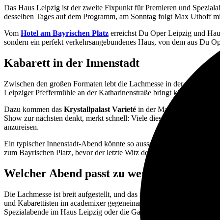
Das Haus Leipzig ist der zweite Fixpunkt für Premieren und Spezia
desselben Tages auf dem Programm, am Sonntag folgt Max Uthoff mit „
Vom
Hotel am Bayrischen Platz
erreichst Du Oper Leipzig und Hau
sondern ein perfekt verkehrsangebundenes Haus, von dem aus Du O
Kabarett in der Innenstadt
Zwischen den großen Formaten lebt die Lachmesse in der City. Der a
Leipziger Pfeffermühle an der Katharinenstraße bringt klassisches En
Dazu kommen das
Krystallpalast Varieté
in der Magazingasse,
San
Show zur nächsten denkt, merkt schnell: Viele dieser Orte liegen fußl
anzureisen.
Ein typischer Innenstadt-Abend könnte so aussehen: Vor der Show ei
zum Bayrischen Platz, bevor der letzte Witz des Abends verklungen is
Welcher Abend passt zu wem
Die Lachmesse ist breit aufgestellt, und das ist ihre Stärke. Wer pol
und Kabarettisten im academixer gegeneinander an, das Publikum wäh
Spezialabende im Haus Leipzig oder die Gala in der Oper Leipzig am