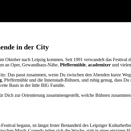
ende in der City
 Oktober nach Leipzig kommen. Seit 1991 verwandelt das Festival die 
ramm an Oper, Gewandhaus-Nähe,
Pfeffermühle
,
academixer
und vielen
 City: Das passt zusammen, wenn Du zwischen den Abenden kurze Wege
g
, Pfeffermühle und die Innenstadt-Bühnen, und ruhig genug, dass Du
eite Basis in der little BIG Familie.
für Dich zur Orientierung zusammengestellt, welche Bühnen zusamme
e-Festival begann, ist längst fester Bestandteil des Leipziger Kulturher
bisschen Musik-Comedy teilen sich die Woche, statt in einer einzigen Ha