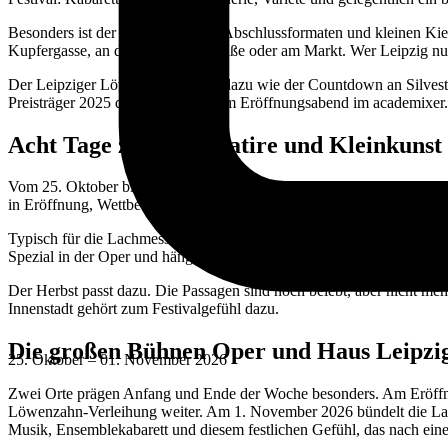
Besonders ist der Mix aus großen Abschlussformaten und kleinen Ki
Kupfergasse, an der Katharinenstraße oder am Markt. Wer Leipzig nur 
Der Leipziger Löwenzahn gehört dazu wie der Countdown an Silveste
Preisträger 2025 das 36. Festival am Eröffnungsabend im academixer.
Acht Tage zwischen Satire und Kleinkunst
Vom 25. Oktober bis 1. November 2026 ist Leipzig ein Festival ohne e
in Eröffnung, Wettbewerb, Spezial, Rahmenprogramm und die großen
Typisch für die Lachmesse ist die Dichte: An starken Tagen laufen m
Spezial in der Oper und hängen zwischendurch eine Matinee oder Les
Der Herbst passt dazu. Die Passagen sind noch belebt, aber nicht m
Innenstadt gehört zum Festivalgefühl dazu.
Die großen Bühnen Oper und Haus Leipzi
25. Oktober – 01. November 2026
Zwei Orte prägen Anfang und Ende der Woche besonders. Am Eröffnung
Löwenzahn-Verleihung weiter. Am 1. November 2026 bündelt die Lac
Musik, Ensemblekabarett und diesem festlichen Gefühl, das nach eine