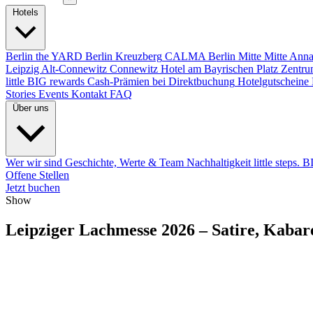
Hotels
Berlin
the YARD Berlin
Kreuzberg
CALMA Berlin Mitte
Mitte
Anna
Leipzig
Alt-Connewitz
Connewitz
Hotel am Bayrischen Platz
Zentru
little BIG rewards
Cash-Prämien bei Direktbuchung
Hotelgutscheine
Stories
Events
Kontakt
FAQ
Über uns
Wer wir sind
Geschichte, Werte & Team
Nachhaltigkeit
little steps. 
Offene Stellen
Jetzt buchen
Show
Leipziger Lachmesse 2026 – Satire, Kabare