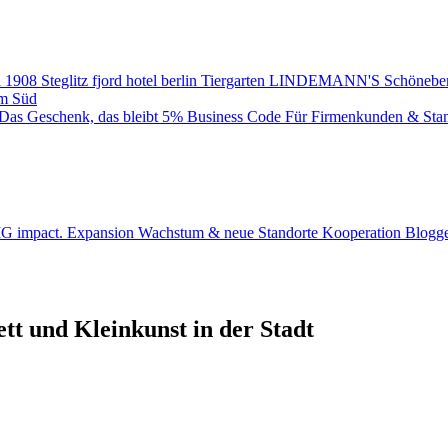
 1908
Steglitz
fjord hotel berlin
Tiergarten
LINDEMANN'S
Schönebe
m Süd
Das Geschenk, das bleibt
5% Business Code
Für Firmenkunden & Sta
BIG impact.
Expansion
Wachstum & neue Standorte
Kooperation
Blogge
tt und Kleinkunst in der Stadt