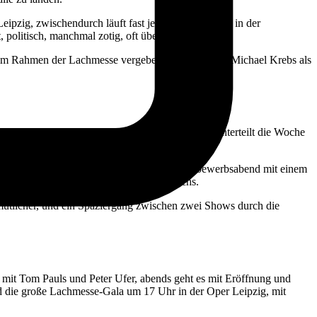
ipzig, zwischendurch läuft fast jeden Abend etwas in der
, politisch, manchmal zotig, oft überraschend warm.
 im Rahmen der Lachmesse vergeben. 2026 eröffnet Michael Krebs als
tkellern und Spezialformaten. Der Veranstalter unterteilt die Woche
len drei oder vier Abende, mischen einen Wettbewerbsabend mit einem
-Trip statt eines einzelnen Konzertbesuchs.
emütlicher, und ein Spaziergang zwischen zwei Shows durch die
mit Tom Pauls und Peter Ufer, abends geht es mit Eröffnung und
 die große Lachmesse-Gala um 17 Uhr in der Oper Leipzig, mit