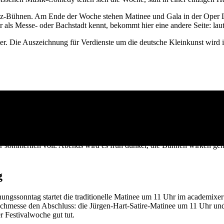
ez-Bühnen. Am Ende der Woche stehen Matinee und Gala in der Oper Le
als Messe- oder Bachstadt kennt, bekommt hier eine andere Seite: laut
r. Die Auszeichnung für Verdienste um die deutsche Kleinkunst wird
in einziges Gelände. Stattdessen wechselst Du zwischen Sälen, Kabaret
 Abschlussveranstaltungen am letzten Sonntag.
ehrere Shows parallel. Du musst nicht alles schaffen. Viele Gäste wäh
ung dran. Genau das macht aus der Lachmesse oft einen kleinen Leipzig
ehr sommerlich voll. Abends wird es früh dunkel, die Bühnen wirken g
g
ssonntag startet die traditionelle Matinee um 11 Uhr im academixer 
hmesse den Abschluss: die Jürgen-Hart-Satire-Matinee um 11 Uhr und
r Festivalwoche gut tut.