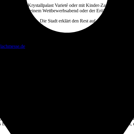
te, etwa im Krystallpalast Varieté oder mit Kinder-Zaubershows in S
g ist, startet mit einem Wettbewerbsabend oder der Eröffnungsmatinee,
ffenes Ohr reichen. Die Stadt erklärt den Rest auf der Bühne.
f
lachmesse.de
. Beliebte Abende sind oft früh ausgebucht, deshalb lohnt
oder 20:00 Uhr, am Wochenende laufen Formate auch nachmittags. Wenn
 Dein Messeticket gibt es hier nicht, aber Leipzig funktioniert als Fe
n. Die Lachmesse lebt von Überraschungen, und manchmal wird genau de
asis mit kurzen Wegen und guter Anbindung. Unsere beiden Leipziger H
ig, Gewandhaus-Nähe, Haus Leipzig, Pfeffermühle, academixer und Mark
 Boutique-Hotel zurück. Frühstück vor der Matinee, abends Kabarett, 