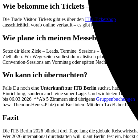
Wie bekomme ich Tickets – und ab wann?
Die Trade-Visitor-Tickets gibt es über den
ITB-Ticketshop
; die Conve
ausschließlich vorab online verkauft – es gibt keine Kassen vor Ort! T
Wie plane ich meinen Messebesuch am bes
Setze dir klare Ziele – Leads, Termine, Sessions – und baue darum de
Zielhallen. Für Wegezeiten solltest du realistisch planen, insbesond
Convention-Sessions am Vormittag oder späten Nachmittag.
Wo kann ich übernachten?
Falls Du noch eine
Unterkunft zur ITB Berlin
suchst, haben wir be
Einrichtung, sondern auch eine super Lage. Und wir bieten Dir da
bis 06.03.2026. **Ab 5 Zimmern sind übrigens
Gruppenbuchungen
b
bzw. Theodor-Heuss-Platz) und Buslinien. Mit dem Taxi/Uber bist Du 
Fazit
Die ITB Berlin 2026 bündelt drei Tage lang die globale Reisewirtsch
Wer 2026 international durchstarten will, plant Berlin fest ein, bloc