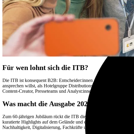
Für wen lohnt sich die ITB?
Die ITB ist konsequent B2B: Entscheider:innen aus Tourismus, Vertr
ansprechen willst, als Hotelgruppe Distributionspartner triffst, als 
Content-Creator, Presseteams und Analyst:innen bietet die Conventio
Was macht die Ausgabe 2026 besonders?
Zum 60-jährigen Jubiläum rückt die ITB die Entwicklung der Branche 
kuratierte Highlights auf dem Gelände und eine Kampagne „Future m
Nachhaltigkeit, Digitalisierung, Fachkräfte und neue Zielgruppen.