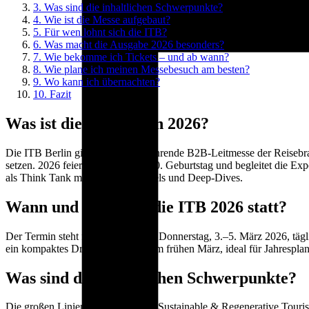
3.
Was sind die inhaltlichen Schwerpunkte?
4.
Wie ist die Messe aufgebaut?
5.
Für wen lohnt sich die ITB?
6.
Was macht die Ausgabe 2026 besonders?
7.
Wie bekomme ich Tickets – und ab wann?
8.
Wie plane ich meinen Messebesuch am besten?
9.
Wo kann ich übernachten?
10.
Fazit
Was ist die ITB Berlin 2026?
Die ITB Berlin gilt als weltweit führende B2B-Leitmesse der Reisebra
setzen. 2026 feiert die ITB ihren 60. Geburtstag und begleitet die E
als Think Tank mit Keynotes, Panels und Deep-Dives.
Wann und wo findet die ITB 2026 statt?
Der Termin steht fest: Dienstag bis Donnerstag, 3.–5. März 2026, t
ein kompaktes Drei-Tage-Format im frühen März, ideal für Jahrespla
Was sind die inhaltlichen Schwerpunkte?
Die großen Linien bleiben gesetzt: Sustainable & Regenerative Tour