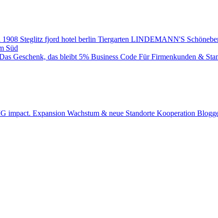
 1908
Steglitz
fjord hotel berlin
Tiergarten
LINDEMANN'S
Schönebe
m Süd
Das Geschenk, das bleibt
5% Business Code
Für Firmenkunden & Sta
BIG impact.
Expansion
Wachstum & neue Standorte
Kooperation
Blogge