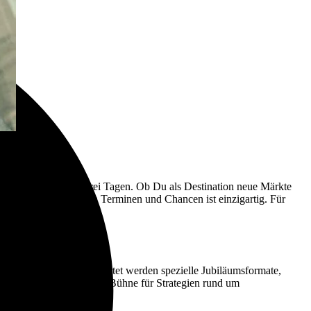
ier komprimiert an drei Tagen. Ob Du als Destination neue Märkte
o planst – die Dichte an Terminen und Chancen ist einzigartig. Für
globalen Plattform. Erwartet werden spezielle Jubiläumsformate,
elementen wird 2026 zur Bühne für Strategien rund um