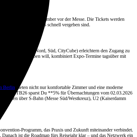
 ITB üblicherweise im Dezember vor der Messe. Die Tickets werden
rt sind und Meeting-Slots schnell vergeben sind.
ere Eingänge (u. a. Nord, Süd, CityCube) erleichtern den Zugang zu
s volle Paket erleben will, kombiniert Expo-Termine tagsüber mit
n Berlin
bieten nicht nur komfortable Zimmer und eine moderne
-Code LBH_ITB26 sparst Du **5% für Übernachtungen vom 02.03.2026
 angebunden über S-Bahn (Messe Süd/Westkreuz), U2 (Kaiserdamm
 Convention-Programm, das Praxis und Zukunft miteinander verbindet.
ne. Danach ist die Roadmap fürs Reisejahr klar – und das Netzwerk ein