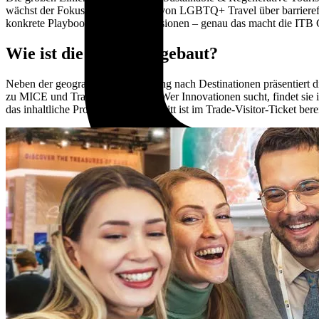
wächst der Fokus auf Diversität – von LGBTQ+ Travel über barrieref
konkrete Playbooks statt bloßer Visionen – genau das macht die ITB
Wie ist die Messe aufgebaut?
Neben der geografischen Gliederung nach Destinationen präsentiert
zu MICE und Travel Technology. Wer Innovationen sucht, findet sie i
das inhaltliche Programm – der Zutritt ist im Trade-Visitor-Ticket berei
03. März – 05. März 2026