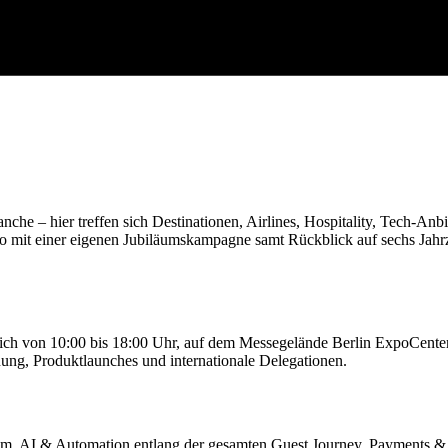
nche – hier treffen sich Destinationen, Airlines, Hospitality, Tech-A
xpo mit einer eigenen Jubiläumskampagne samt Rückblick auf sechs Jahr
äglich von 10:00 bis 18:00 Uhr, auf dem Messegelände Berlin ExpoCent
nung, Produktlaunches und internationale Delegationen.
ism, AI & Automation entlang der gesamten Guest Journey, Payments &