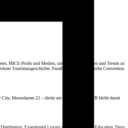
nbieter, MICE-Profis und Medien, um Deals zu schließen und Trends zu
zehnte Tourismusgeschichte. Parallel läuft die ITB Berlin Convention
er City, Messedamm 22 – direkt am Funkturm. Die ITB bleibt damit
 Distribution, Experiential Luxury und Workforce & Education. Dazu