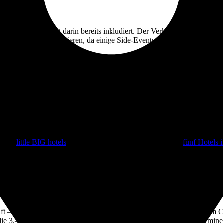
ntion-Teilnahme ist darin bereits inkludiert. Der Verkauf startet laut
ipp: Frühzeitig registrieren, da einige Side-Events und Sessions limitie
ten?
inen Hallenplan. Das Gelände ist groß, aber logisch erschlossen; mehr
ere zwischen Tech-Hallen, CityCube-Formaten und Destinationen. Wer da
i den
little BIG hotels
genau das Richtige für dich. Unsere
fünf Hotels i
rüber hinaus auch einen vergünstigten Aufenthalt an. Mit dem Rabatt
ei uns möglich. Das Messegelände liegt im Westen Berlins, optimal
von fast allen unseren Hotels in 20 bis 30 Minuten vor Ort.
aft – mit Jubiläumsflair, hoher Dichte an Entscheider:innen und einem
kt die 3.–5. März im Kalender und sichert sich früh Tickets sowie Termi