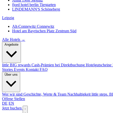
Anna 1908
Steglitz
fjord hotel berlin
Tiergarten
LINDEMANN'S
Schöneberg
Leipzig
Alt-Connewitz
Connewitz
Hotel am Bayrischen Platz
Zentrum Süd
Alle Hotels →
Angebote
little BIG rewards
Cash-Prämien bei Direktbuchung
Hotelgutscheine
Stories
Events
Kontakt
FAQ
Über uns
Wer wir sind
Geschichte, Werte & Team
Nachhaltigkeit
little steps. 
Offene Stellen
DE
EN
Jetzt buchen