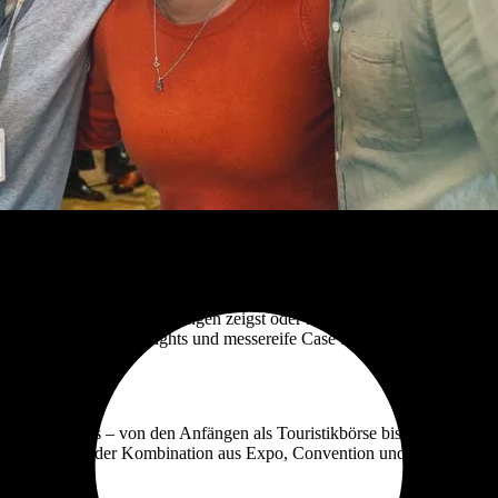
ieb, Marketing, Produktentwicklung, Reise-Tech und Medien arbeiten h
OTA oder SaaS-Anbieter Lösungen zeigst oder als Einkäufer dein Portfoli
n zudem belastbare Insights und messereife Case Studies.
in den Fokus – von den Anfängen als Touristikbörse bis zur heutigen 
eets past“. In der Kombination aus Expo, Convention und Geburtstags