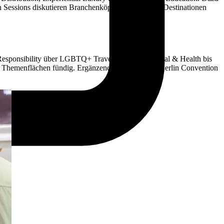
 Sessions diskutieren Branchenköpfe, Startups und Destinationen
 Responsibility über LGBTQ+ Travel, Luxury, Medical & Health bis
n Themenflächen fündig. Ergänzend liefert die ITB Berlin Convention