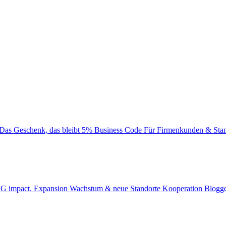
Das Geschenk, das bleibt
5% Business Code
Für Firmenkunden & Sta
BIG impact.
Expansion
Wachstum & neue Standorte
Kooperation
Blogge