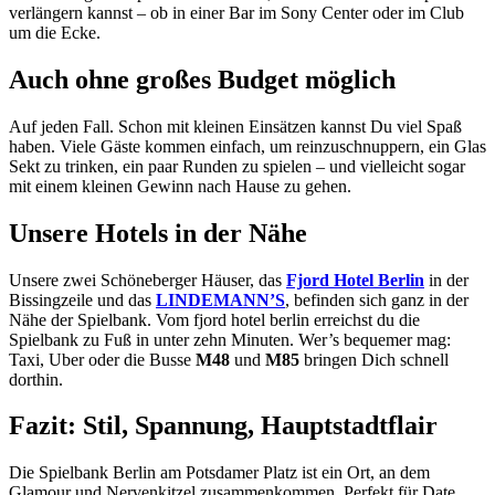
verlängern kannst – ob in einer Bar im Sony Center oder im Club
um die Ecke.
Auch ohne großes Budget möglich
Auf jeden Fall. Schon mit kleinen Einsätzen kannst Du viel Spaß
haben. Viele Gäste kommen einfach, um reinzuschnuppern, ein Glas
Sekt zu trinken, ein paar Runden zu spielen – und vielleicht sogar
mit einem kleinen Gewinn nach Hause zu gehen.
Unsere Hotels in der Nähe
Unsere zwei Schöneberger Häuser, das
Fjord Hotel Berlin
in der
Bissingzeile und das
LINDEMANN’S
, befinden sich ganz in der
Nähe der Spielbank. Vom fjord hotel berlin erreichst du die
Spielbank zu Fuß in unter zehn Minuten. Wer’s bequemer mag:
Taxi, Uber oder die Busse
M48
und
M85
bringen Dich schnell
dorthin.
Fazit: Stil, Spannung, Hauptstadtflair
Die Spielbank Berlin am Potsdamer Platz ist ein Ort, an dem
Glamour und Nervenkitzel zusammenkommen. Perfekt für Date