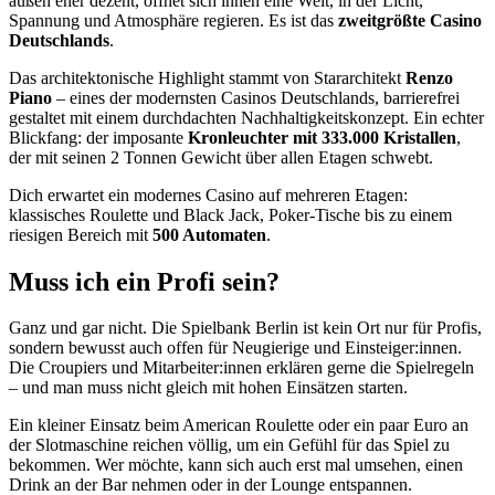
außen eher dezent, öffnet sich innen eine Welt, in der Licht,
Spannung und Atmosphäre regieren. Es ist das
zweitgrößte Casino
Deutschlands
.
Das architektonische Highlight stammt von Stararchitekt
Renzo
Piano
– eines der modernsten Casinos Deutschlands, barrierefrei
gestaltet mit einem durchdachten Nachhaltigkeitskonzept. Ein echter
Blickfang: der imposante
Kronleuchter mit 333.000 Kristallen
,
der mit seinen 2 Tonnen Gewicht über allen Etagen schwebt.
Dich erwartet ein modernes Casino auf mehreren Etagen:
klassisches Roulette und Black Jack, Poker-Tische bis zu einem
riesigen Bereich mit
500 Automaten
.
Muss ich ein Profi sein?
Ganz und gar nicht. Die Spielbank Berlin ist kein Ort nur für Profis,
sondern bewusst auch offen für Neugierige und Einsteiger:innen.
Die Croupiers und Mitarbeiter:innen erklären gerne die Spielregeln
– und man muss nicht gleich mit hohen Einsätzen starten.
Ein kleiner Einsatz beim American Roulette oder ein paar Euro an
der Slotmaschine reichen völlig, um ein Gefühl für das Spiel zu
bekommen. Wer möchte, kann sich auch erst mal umsehen, einen
Drink an der Bar nehmen oder in der Lounge entspannen.