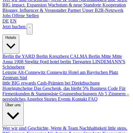
BIG impact.
Expansion
Wachstum & neue Standorte
Kooperation
Blogger, Influencer & Veranstalter
Partner
Unser B2B-Netzwerk
Jobs
Offene Stellen
DE
EN
Jetzt buchen
Hotels
Berlin
the YARD Berlin
Kreuzberg
CALMA Berlin Mitte
Mitte
Anna 1908
Steglitz
fjord hotel berlin
Tiergarten
LINDEMANN'S
Schöneberg
Leipzig
Alt-Connewitz
Connewitz
Hotel am Bayrischen Platz
Zentrum Süd
little BIG rewards
Cash-Prämien bei Direktbuchung
Hotelgutscheine
Das Geschenk, das bleibt
5% Business Code
Für
Firmenkunden & Stammgäste
Gruppenbuchungen
Ab 5 Zimmern –
persönliches Angebot
Stories
Events
Kontakt
FAQ
Über uns
Wer wir sind
Geschichte, Werte & Team
Nachhaltigkeit
little steps.