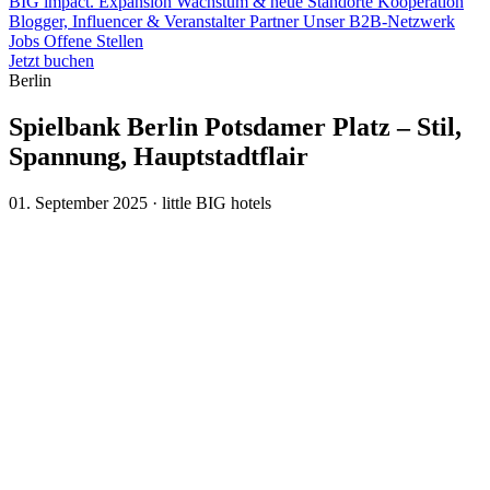
BIG impact.
Expansion
Wachstum & neue Standorte
Kooperation
Blogger, Influencer & Veranstalter
Partner
Unser B2B-Netzwerk
Jobs
Offene Stellen
Jetzt buchen
Berlin
Spielbank Berlin Potsdamer Platz – Stil,
Spannung, Hauptstadtflair
01. September 2025 · little BIG hotels