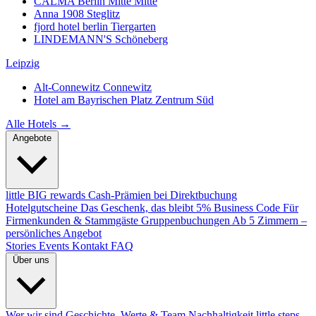
CALMA Berlin Mitte
Mitte
Anna 1908
Steglitz
fjord hotel berlin
Tiergarten
LINDEMANN'S
Schöneberg
Leipzig
Alt-Connewitz
Connewitz
Hotel am Bayrischen Platz
Zentrum Süd
Alle Hotels →
Angebote
little BIG rewards
Cash-Prämien bei Direktbuchung
Hotelgutscheine
Das Geschenk, das bleibt
5% Business Code
Für
Firmenkunden & Stammgäste
Gruppenbuchungen
Ab 5 Zimmern –
persönliches Angebot
Stories
Events
Kontakt
FAQ
Über uns
Wer wir sind
Geschichte, Werte & Team
Nachhaltigkeit
little steps.