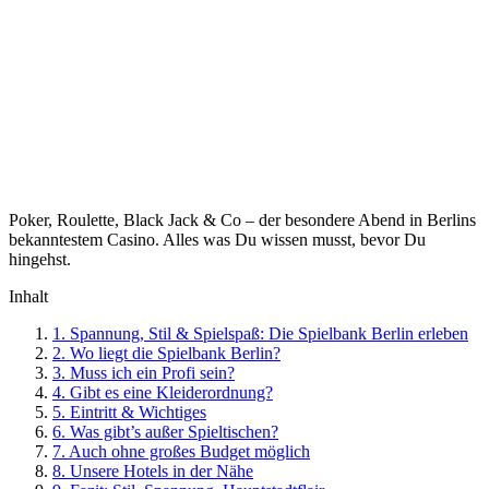
Poker, Roulette, Black Jack & Co – der besondere Abend in Berlins
bekanntestem Casino. Alles was Du wissen musst, bevor Du
hingehst.
Inhalt
1.
Spannung, Stil & Spielspaß: Die Spielbank Berlin erleben
2.
Wo liegt die Spielbank Berlin?
3.
Muss ich ein Profi sein?
4.
Gibt es eine Kleiderordnung?
5.
Eintritt & Wichtiges
6.
Was gibt’s außer Spieltischen?
7.
Auch ohne großes Budget möglich
8.
Unsere Hotels in der Nähe