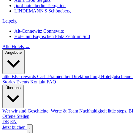
Anna 1908
Steglitz
fjord hotel berlin
Tiergarten
LINDEMANN'S
Schöneberg
Leipzig
Alt-Connewitz
Connewitz
Hotel am Bayrischen Platz
Zentrum Süd
Alle Hotels →
Angebote
little BIG rewards
Cash-Prämien bei Direktbuchung
Hotelgutscheine
Stories
Events
Kontakt
FAQ
Über uns
Wer wir sind
Geschichte, Werte & Team
Nachhaltigkeit
little steps. 
Offene Stellen
DE
EN
Jetzt buchen