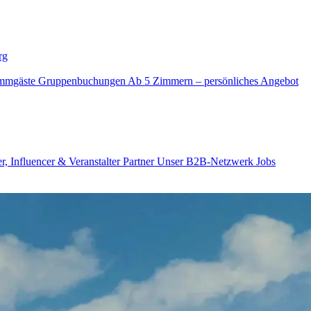
rg
mmgäste
Gruppenbuchungen
Ab 5 Zimmern – persönliches Angebot
r, Influencer & Veranstalter
Partner
Unser B2B-Netzwerk
Jobs