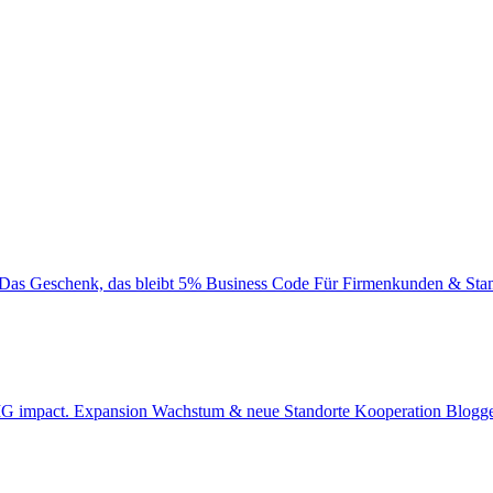
Das Geschenk, das bleibt
5% Business Code
Für Firmenkunden & Sta
BIG impact.
Expansion
Wachstum & neue Standorte
Kooperation
Blogge