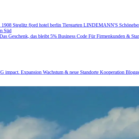
 1908
Steglitz
fjord hotel berlin
Tiergarten
LINDEMANN'S
Schönebe
m Süd
Das Geschenk, das bleibt
5% Business Code
Für Firmenkunden & Sta
BIG impact.
Expansion
Wachstum & neue Standorte
Kooperation
Blogge