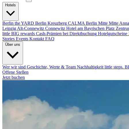
Hotels
Berlin
the YARD Berlin
Kreuzberg
CALMA Berlin Mitte
Mitte
Anna
Leipzig
Alt-Connewitz
Connewitz
Hotel am Bayrischen Platz
Zentru
little BIG rewards
Cash-Prämien bei Direktbuchung
Hotelgutscheine
Stories
Events
Kontakt
FAQ
Über uns
Wer wir sind
Geschichte, Werte & Team
Nachhaltigkeit
little steps. 
Offene Stellen
Jetzt buchen