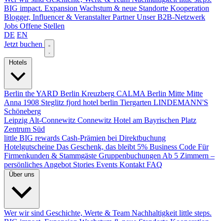
BIG impact.
Expansion
Wachstum & neue Standorte
Kooperation
Blogger, Influencer & Veranstalter
Partner
Unser B2B-Netzwerk
Jobs
Offene Stellen
DE
EN
Jetzt buchen
Hotels
Berlin
the YARD Berlin
Kreuzberg
CALMA Berlin Mitte
Mitte
Anna 1908
Steglitz
fjord hotel berlin
Tiergarten
LINDEMANN'S
Schöneberg
Leipzig
Alt-Connewitz
Connewitz
Hotel am Bayrischen Platz
Zentrum Süd
little BIG rewards
Cash-Prämien bei Direktbuchung
Hotelgutscheine
Das Geschenk, das bleibt
5% Business Code
Für
Firmenkunden & Stammgäste
Gruppenbuchungen
Ab 5 Zimmern –
persönliches Angebot
Stories
Events
Kontakt
FAQ
Über uns
Wer wir sind
Geschichte, Werte & Team
Nachhaltigkeit
little steps.