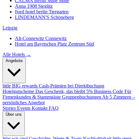
CALMA Berlin Mitte
Mitte
Anna 1908
Steglitz
fjord hotel berlin
Tiergarten
LINDEMANN'S
Schöneberg
Leipzig
Alt-Connewitz
Connewitz
Hotel am Bayrischen Platz
Zentrum Süd
Alle Hotels →
Angebote
little BIG rewards
Cash-Prämien bei Direktbuchung
Hotelgutscheine
Das Geschenk, das bleibt
5% Business Code
Für
Firmenkunden & Stammgäste
Gruppenbuchungen
Ab 5 Zimmern –
persönliches Angebot
Stories
Events
Kontakt
FAQ
Über uns
Wer wir sind
Geschichte, Werte & Team
Nachhaltigkeit
little steps.