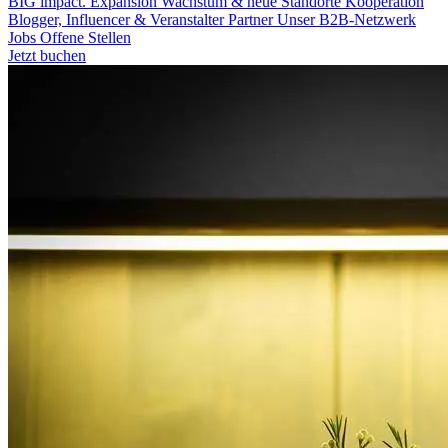
BIG impact.
Expansion
Wachstum & neue Standorte
Kooperation
Blogger, Influencer & Veranstalter
Partner
Unser B2B-Netzwerk
Jobs
Offene Stellen
Jetzt buchen