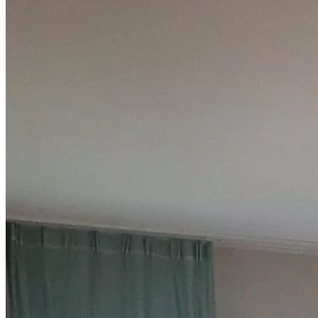
Verschenken
Das Geschenk,
das bleibt.
Kein verstaubtes Regal-Geschenk – sondern Momente, die man
nicht vergisst. Wähle ein Hotel, gib Deinen Wunschbetrag ein und
verschenke Berlin oder Leipzig.